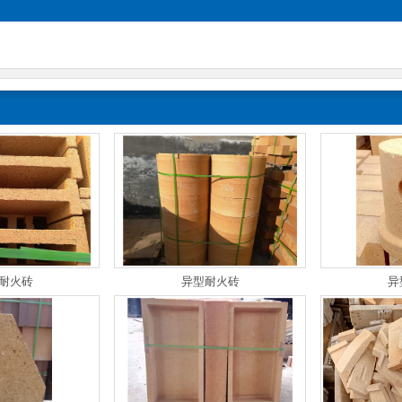
耐火砖
异型耐火砖
异