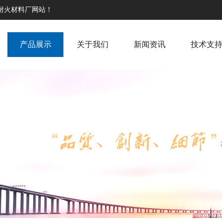
高耐火材料厂网站！
产品展示
关于我们
新闻资讯
技术支