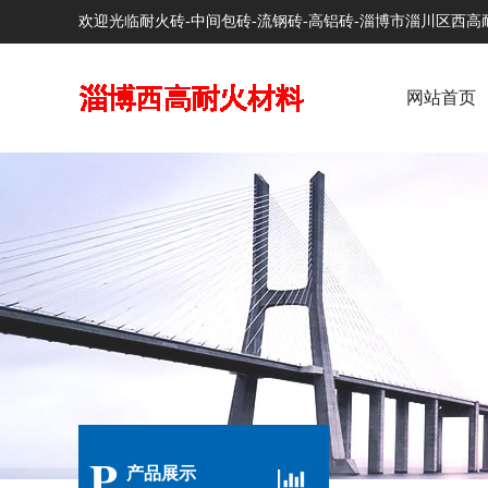
欢迎光临耐火砖-中间包砖-流钢砖-高铝砖-淄博市淄川区西
网站首页
P
产品展示