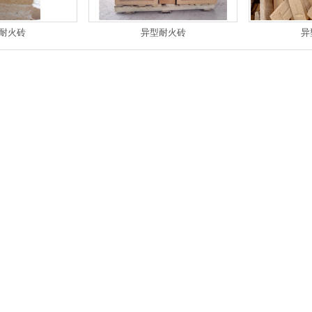
耐火砖
异型耐火砖
异
耐火砖
耐火砖