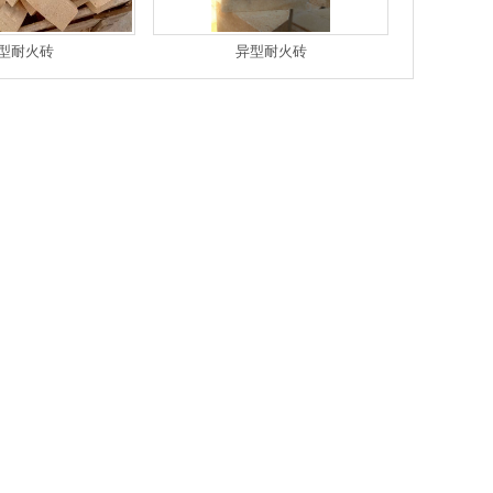
型耐火砖
异型耐火砖
高铝砖
高铝砖