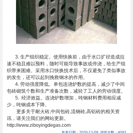
3. 生产组织稳定。使用快换前，由于水口扩径造成拉
速不稳且难以预料，随时可能导致事故或停浇，给生产组
织带来困难。采用水口快换技术后，不仅避免了类似事故
的发生，还可以起到挽救钢水的作用。
4. 劳动强度降低。单包连浇炉数的提高，减少了
中间
包砖
砌筑个数和生产准备次数，减轻了工人的劳动强度。
5. 经济效益。连浇炉数增加，吨钢材料费用相应减
少，吨钢成本下降。
更多关于
耐火砖
,
中间包砖
,
流钢砖
,
高铝砖
的相关资
讯，请关注我们的网站更新。
http://www.ziboyingdegas.com
发表日期：2020-12-09 浏览次数：4093