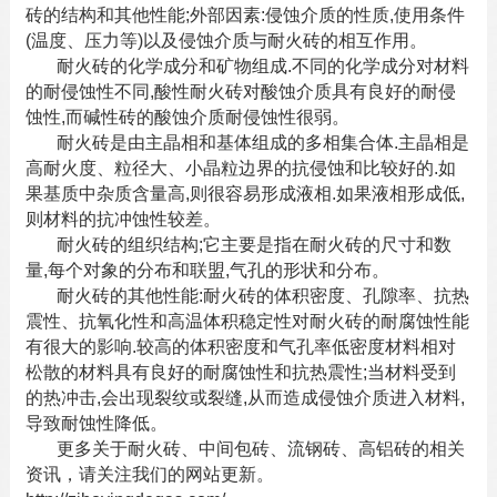
砖的结构和其他性能;外部因素:侵蚀介质的性质,使用条件
(温度、压力等)以及侵蚀介质与
耐火砖
的相互作用。
耐火砖的化学成分和矿物组成.不同的化学成分对材料
的耐侵蚀性不同,酸性耐火砖对酸蚀介质具有良好的耐侵
蚀性,而碱性砖的酸蚀介质耐侵蚀性很弱。
耐火砖是由主晶相和基体组成的多相集合体.主晶相是
高耐火度、粒径大、小晶粒边界的抗侵蚀和比较好的.如
果基质中杂质含量高,则很容易形成液相.如果液相形成低,
则材料的抗冲蚀性较差。
耐火砖的组织结构;它主要是指在
耐火砖
的尺寸和数
量,每个对象的分布和联盟,气孔的形状和分布。
耐火砖的其他性能:耐火砖的体积密度、孔隙率、抗热
震性、抗氧化性和高温体积稳定性对耐火砖的耐腐蚀性能
有很大的影响.较高的体积密度和气孔率低密度材料相对
松散的材料具有良好的耐腐蚀性和抗热震性;当材料受到
的热冲击,会出现裂纹或裂缝,从而造成侵蚀介质进入材料,
导致耐蚀性降低。
更多关于
耐火砖
、
中间包砖
、
流钢砖
、
高铝砖
的相关
资讯，请关注我们的网站更新。