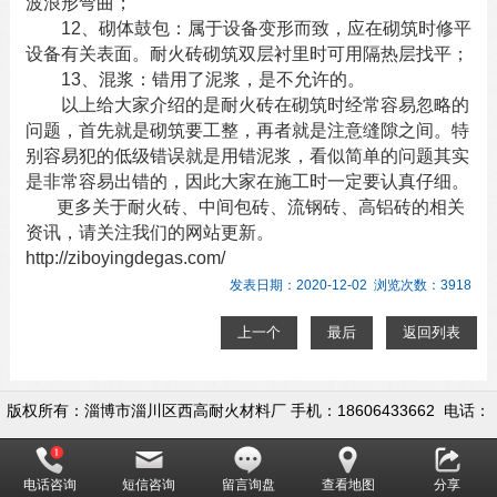
波浪形弯曲；
12、砌体鼓包：属于设备变形而致，应在砌筑时修平
设备有关表面。耐火砖砌筑双层衬里时可用隔热层找平；
13、混浆：错用了泥浆，是不允许的。
以上给大家介绍的是
耐火砖
在砌筑时经常容易忽略的
问题，首先就是砌筑要工整，再者就是注意缝隙之间。特
别容易犯的低级错误就是用错泥浆，看似简单的问题其实
是非常容易出错的，因此大家在施工时一定要认真仔细。
更多关于
耐火砖
、
中间包砖
、
流钢砖
、
高铝砖
的相关
资讯，请关注我们的网站更新。
http://ziboyingdegas.com/
发表日期：2020-12-02 浏览次数：3918
上一个
最后
返回列表
版权所有：淄博市淄川区西高耐火材料厂 手机：18606433662 电话：
0533-5558722 地址：淄博市淄川区昆仑镇西高村
电话咨询
短信咨询
留言询盘
查看地图
分享
网址：www.ziboyingdegas.com