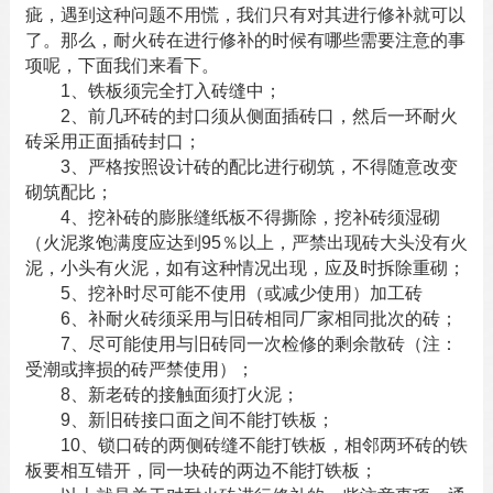
疵，遇到这种问题不用慌，我们只有对其进行修补就可以
了。那么，
耐火砖
在进行修补的时候有哪些需要注意的事
项呢，下面我们来看下。
1、铁板须完全打入砖缝中；
2、前几环砖的封口须从侧面插砖口，然后一环
耐火
砖
采用正面插砖封口；
3、严格按照设计砖的配比进行砌筑，不得随意改变
砌筑配比；
4、挖补砖的膨胀缝纸板不得撕除，挖补砖须湿砌
（火泥浆饱满度应达到95％以上，严禁出现砖大头没有火
泥，小头有火泥，如有这种情况出现，应及时拆除重砌；
5、挖补时尽可能不使用（或减少使用）加工砖
6、补耐火砖须采用与旧砖相同厂家相同批次的砖；
7、尽可能使用与旧砖同一次检修的剩余散砖（注：
受潮或摔损的砖严禁使用）；
8、新老砖的接触面须打火泥；
9、新旧砖接口面之间不能打铁板；
10、锁口砖的两侧砖缝不能打铁板，相邻两环砖的铁
板要相互错开，同一块砖的两边不能打铁板；