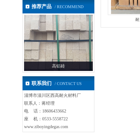
推荐产品
/ RECOMMEND
耐
高铝砖
高铝砖
联系我们
/ CONTACT US
淄博市淄川区西高耐火材料厂
联系人：蒋经理
电 话：18606433662
座 机：0533-5558722
www.ziboyingdegas.com