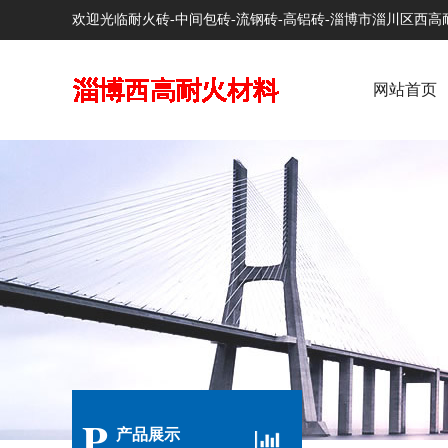
欢迎光临耐火砖-中间包砖-流钢砖-高铝砖-淄博市淄川区西
网站首页
P
产品展示