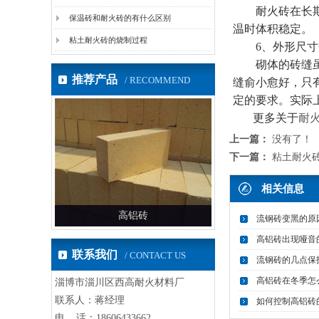
耐火砖在长期高
保温砖和耐火砖的有什么区别
温时体积稳定。
粘土耐火砖的烧制过程
6、外形尺寸
砌体的砖缝虽用
推荐产品
/ RECOMMEND
缝俞小愈好，只
定的要求。实际
更多关于
耐
上一篇：
没有了！
下一篇：
粘土耐火
相关信息
高铝砖
高铝砖
流钢砖变黑的原
高铝砖出现哑音
联系我们
/ CONTACT US
流钢砖的几点保
高铝砖在冬季怎
淄博市淄川区西高耐火材料厂
联系人：蒋经理
如何控制高铝砖
电 话：18606433662