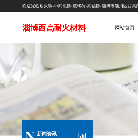
欢迎光临耐火砖-中间包砖-流钢砖-高铝砖-淄博市淄川区西
网站首页
N
新闻资讯