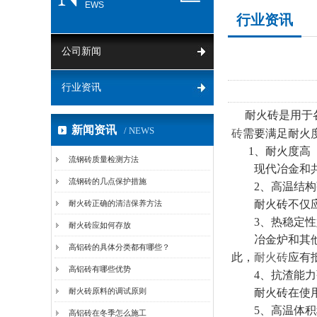
EWS
行业资讯
公司新闻
行业资讯
耐火砖是用于
新闻资讯
/ NEWS
砖
需要满足耐火
1、耐火度高
流钢砖质量检测方法
现代冶金和共他工
流钢砖的几点保护措施
2、高温结构
耐火砖不仅应具
耐火砖正确的清洁保养方法
3、热稳定性
耐火砖应如何存放
冶金炉和其他工
高铝砖的具体分类都有哪些？
此，
耐火砖
应有
高铝砖有哪些优势
4、抗渣能力
耐火砖原料的调试原则
耐火砖在使用过
5、高温体积
高铝砖在冬季怎么施工