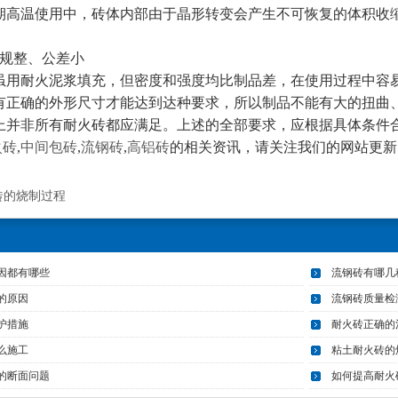
温使用中，砖体内部由于晶形转变会产生不可恢复的体积收缩
规整、公差小
耐火泥浆填充，但密度和强度均比制品差，在使用过程中容易
有正确的外形尺寸才能达到达种要求，所以制品不能有大的扭曲
上并非所有耐火砖都应满足。上述的全部要求，应根据具体条件
火砖
,
中间包砖
,
流钢砖
,
高铝砖
的相关资讯，请关注我们的网站更新。http://
砖的烧制过程
电炉砖
耐火砖
因都有哪些
流钢砖有哪几
的原因
流钢砖质量检
护措施
耐火砖正确的
么施工
粘土耐火砖的
的断面问题
如何提高耐火