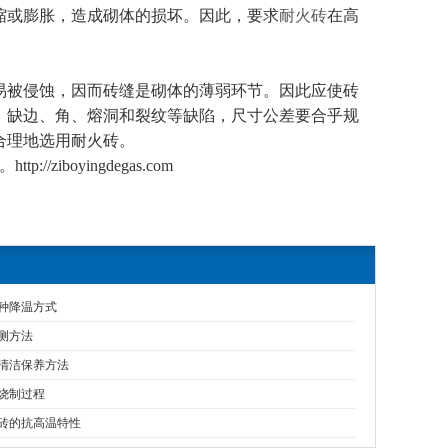
或膨胀，造成砌体的损坏。因此，要求
耐火砖
在高
被侵蚀，因而砖缝是砌体的薄弱环节。因此应使砖
、缺边、角、熔洞和裂纹等缺陷，尺寸公差要合乎规
合理地选用耐火砖。
ziboyingdegas.com
高铝砖
电炉砖
种降温方式
测方法
清洁保养方法
烧制过程
砖的抗高温特性