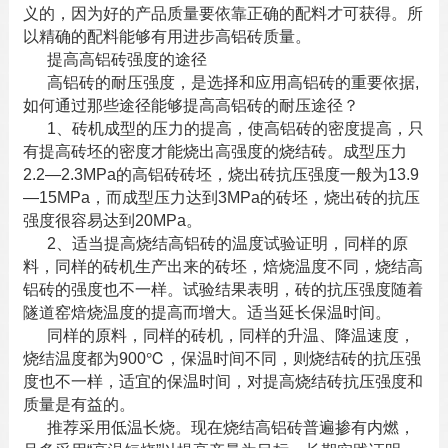
义的，因为好的产品质量要依靠正确的配料才可获得。所
以精确的配料能够有用进步
高铝砖
质量。
提高高铝砖强度的途径
高铝砖的耐压强度，是选择和应用高铝砖的重要依据,
如何通过那些途径能够提高高铝砖的耐压途径？
1、砖机成型的压力的提高，使高铝砖的密度提高，只
有提高砖坯的密度才能烧出高强度的烧结砖。成型压力
2.2—2.3MPa的高铝砖砖坯，烧出砖抗压强度一般为13.9
—15MPa，而成型压力达到3MPa的砖坯，烧出砖的抗压
强度很容易达到20MPa。
2、适当提高烧结高铝砖的温度试验证明，同样的原
料，同样的砖机生产出来的砖坯，焙烧温度不同，烧结高
铝砖的强度也不一样。试验结果表明，砖的抗压强度随着
隧道窑焙烧温度的提高而增大。适当延长保温时间。
同样的原料，同样的砖机，同样的升温、降温速度，
烧结温度都为900℃，保温时间不同，则烧结砖的抗压强
度也不一样，适宜的保温时间，对提高烧结砖抗压强度和
质量是有益的。
推荐采用低温长烧。现在烧结
高铝砖
普遍掺有内燃，