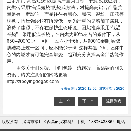
且多采用“高温短烧”以提高产量为目标。长期实践证明，
内燃砖采用“高温短烧”的烧成方法，对提高
高铝砖
产品质
量是有一定影响，产品往往有黑心、黑疤、裂纹、压花等
现象，抗压强度也有所降低，更为严重的是增加了煤耗，
浪费了能源，不存在保护生态环境。因此推荐采用“低温
长烧”，采用低温长烧，在内燃为80%左右的条件下，从
650--900℃这一区间，应不小于6h，从900℃到制品烧
烧结终止这一区间，应不能少于6h,这样共需12h，坯体中
心的内燃才有可能完全燃烧，起到充分发挥其全部热能作
用。
更多关于
耐火砖
、
中间包砖
、
流钢砖
、
高铝砖
的相关
资讯，请关注我们的网站更新。
http://ziboyingdegas.com/
发表日期：2020-12-02 浏览次数：2620
上一个
下一个
返回列表
版权所有：淄博市淄川区西高耐火材料厂 手机：18606433662 电话：